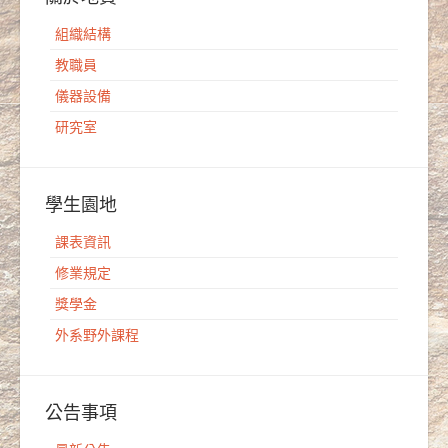
組織結構
教職員
儀器設備
研究室
學生園地
課表資訊
修業規定
獎學金
外系野外課程
公告事項