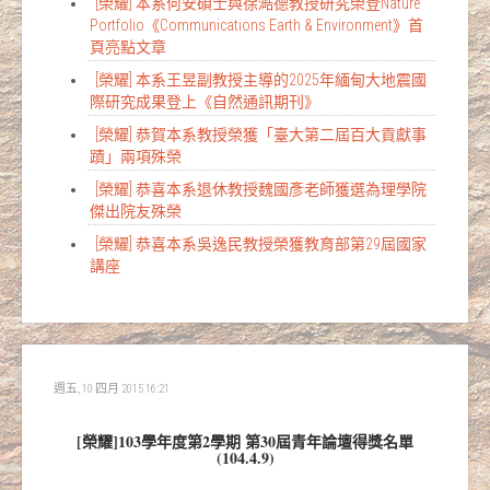
[榮耀] 本系何安碩士與徐澔德教授研究榮登Nature
Portfolio《Communications Earth & Environment》首
頁亮點文章
[榮耀] 本系王昱副教授主導的2025年緬甸大地震國
際研究成果登上《自然通訊期刊》
[榮耀] 恭賀本系教授榮獲「臺大第二屆百大貢獻事
蹟」兩項殊榮
[榮耀] 恭喜本系退休教授魏國彥老師獲選為理學院
傑出院友殊榮
[榮耀] 恭喜本系吳逸民教授榮獲教育部第29屆國家
講座
週五, 10 四月 2015 16:21
[榮耀]103學年度第2學期 第30屆青年論壇得獎名單
(104.4.9)