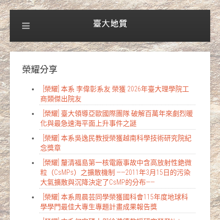
榮耀分享
[榮耀] 本系 李偉彰系友 榮獲 2026年臺大理學院工
商類傑出院友
[榮耀] 臺大領導亞歐國際團隊 破解百萬年來劇烈暖
化與最急速海平面上升事件之謎
[榮耀] 本系吳逸民教授榮獲越南科學技術研究院紀
念獎章
[榮耀] 釐清福島第一核電廠事故中含高放射性銫微
粒（CsMPs）之擴散機制 ——2011年3月15日的污染
大氣擴散與沉降決定了CsMP的分布——
[榮耀] 本系周晨芸同學榮獲國科會115年度地球科
學學門最佳大專生專題計畫成果報告獎