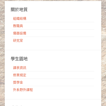
關於地質
組織結構
教職員
儀器設備
研究室
學生園地
課表資訊
修業規定
獎學金
外系野外課程