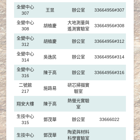
全變中心
王昱
辦公室
33664956#307
307
全變中心
大地測量與
胡植慶
33664956#308
308
遙測實驗室
全變中心
胡植慶
辦公室
33664956#312
312
全變中心
吳逸民
辦公室
33664956#314
314
全變中心
陳于高
辦公室
33664956#316
316
二號館
研芯掃描實
施路易
217
驗室
熱螢光實驗
翔安大樓
陳于高
室
生技中心
鄧茂華
辦公室
33666022
315
陶瓷與材料
生技中心
鄧茂華
科學實驗室