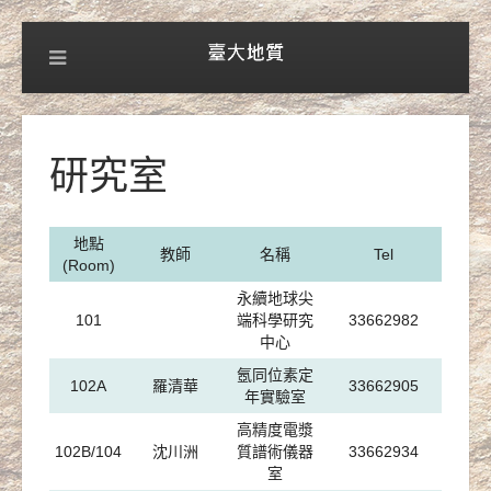
研究室
地點
教師
名稱
Tel
(Room)
永續地球尖
101
端科學研究
33662982
中心
氬同位素定
102A
羅清華
33662905
年實驗室
高精度電漿
102B/104
沈川洲
質譜術儀器
33662934
室