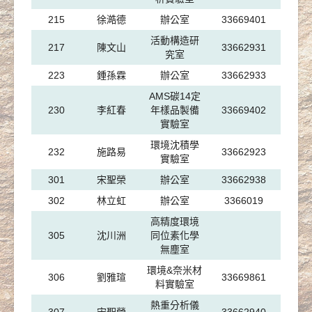
215
徐澔德
辦公室
33669401
活動構造研
217
陳文山
33662931
究室
223
鍾孫霖
辦公室
33662933
AMS碳14定
230
李紅春
年樣品製備
33669402
實驗室
環境沈積學
232
施路易
33662923
實驗室
301
宋聖榮
辦公室
33662938
302
林立虹
辦公室
3366019
高精度環境
305
沈川洲
同位素化學
無塵室
環境&奈米材
306
劉雅瑄
33669861
料實驗室
熱重分析儀