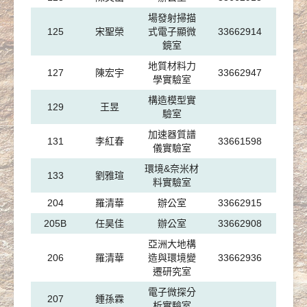
場發射掃描
125
宋聖榮
式電子顯微
33662914
鏡室
地質材料力
127
陳宏宇
33662947
學實驗室
構造模型實
129
王昱
驗室
加速器質譜
131
李紅春
33661598
儀實驗室
環境&奈米材
133
劉雅瑄
料實驗室
204
羅清華
辦公室
33662915
205B
任昊佳
辦公室
33662908
亞洲大地構
206
羅清華
造與環境變
33662936
遷研究室
電子微探分
207
鍾孫霖
析實驗室