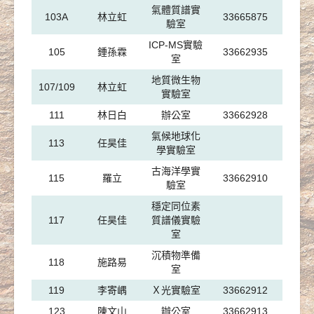
氣體質譜實
103A
林立虹
33665875
驗室
ICP-MS實驗
105
鍾孫霖
33662935
室
地質微生物
107/109
林立虹
實驗室
111
林日白
辦公室
33662928
氣候地球化
113
任昊佳
學實驗室
古海洋學實
115
羅立
33662910
驗室
穩定同位素
117
任昊佳
質譜儀實驗
室
沉積物準備
118
施路易
室
119
李寄嵎
Ｘ光實驗室
33662912
123
陳文山
辦公室
33662913