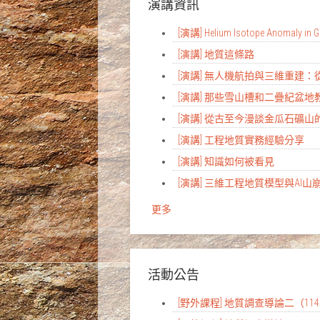
演講資訊
[演講] Helium Isotope Anomaly in Gr
[演講] 地質這條路
[演講] 無人機航拍與三維重建
[演講] 那些雪山槽和二疊紀盆
[演講] 從古至今漫談金瓜石礦山
[演講] 工程地質實務經驗分享
[演講] 知識如何被看見
[演講] 三維工程地質模型與AI
更多
活動公告
[野外課程] 地質調查導論二（1