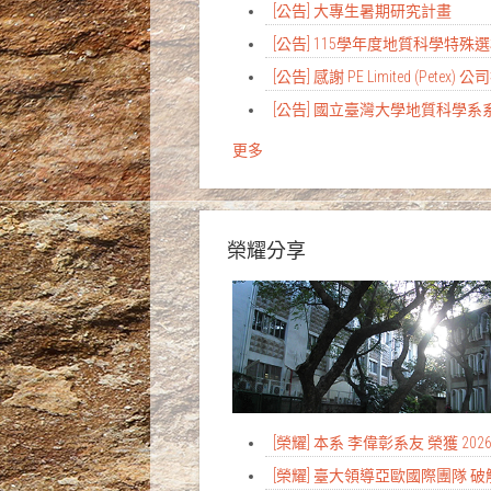
[公告] 大專生暑期研究計畫
[公告] 115學年度地質科學特
[公告] 感謝 PE Limited (Petex) 
[公告] 國立臺灣大學地質科學
更多
榮耀分享
[榮耀] 本系 李偉彰系友 榮獲 
[榮耀] 臺大領導亞歐國際團隊