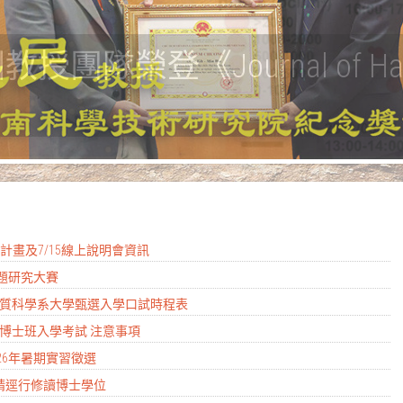
隊榮登《Journal of Haza
實習計畫及7/15線上說明會資訊
專題研究大賽
度地質科學系大學甄選入學口試時程表
學所博士班入學考試 注意事項
026年暑期實習徵選
生申請逕行修讀博士學位