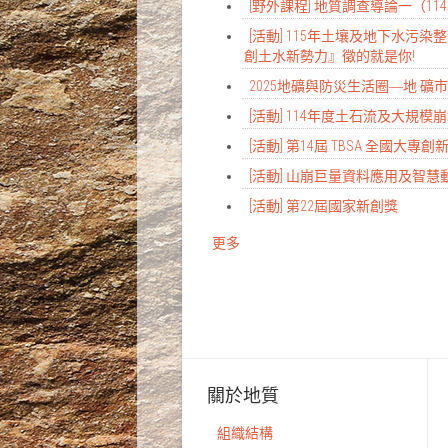
[野外課程] 地質調查導論一（1
[活動] 115年土壤及地下水污
創土水新勢力』徵的就是你!
2025地礦與防災生活圈―地 礦市
[活動] 114年度土石流及大規
[活動] 第14屆 TBSA 全國大專
[活動] 山崩巨量資料應用及智
[活動] 第22屆國家新創獎
更多
關於地質
組織結構