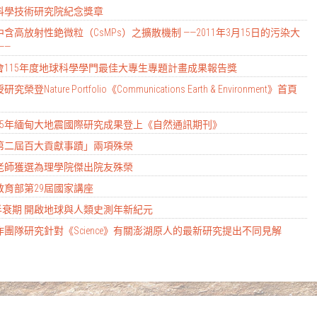
南科學技術研究院紀念獎章
含高放射性銫微粒（CsMPs）之擴散機制 ——2011年3月15日的污染大
——
科會115年度地球科學學門最佳大專生專題計畫成果報告獎
ure Portfolio《Communications Earth & Environment》首頁
2025年緬甸大地震國際研究成果登上《自然通訊期刊》
大第二屆百大貢獻事蹟」兩項殊榮
彥老師獲選為理學院傑出院友殊榮
教育部第29屆國家講座
34半衰期 開啟地球與人類史測年新紀元
作團隊研究針對《Science》有關澎湖原人的最新研究提出不同見解