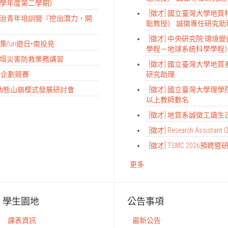
14學年度第二學期）
[徵才] 國立臺灣大學地
染整治青年培訓營『挖出潛力，開
聡教授） 誠徵專任研究助
[徵才] 中央研究院 環
集fun遊日•南投見
學程－地球系統科學學程
模崩塌災害防救業務講習
[徵才] 國立臺灣大學地
創新企劃競賽
研究助理
慧動態山崩模式發展研討會
[徵才] 國立臺灣大學理
以上教師數名
[徵才] 地質系誠徵工讀生
[徵才] Research Assistant O
[徵才] TSMC 2026預
更多
學生園地
公告事項
課表資訊
最新公告