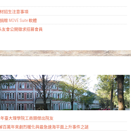
殊選材招生注意事項
公司捐贈 MOVE Suite 軟體
系系友會公開徵求招募會員
2026年臺大理學院工商類傑出院友
 破解百萬年來劇烈暖化與最急速海平面上升事件之謎