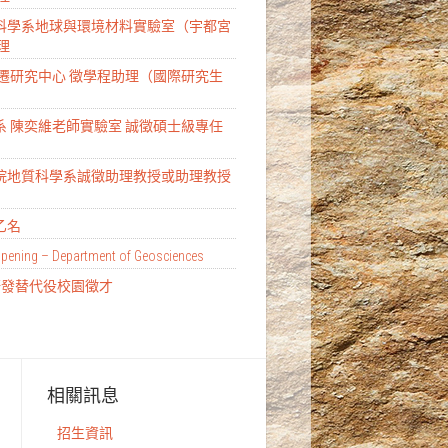
質科學系地球與環境材料實驗室（宇都宮
理
境變遷研究中心 徵學程助理（國際研究生
）
質系 陳奕維老師實驗室 誠徵碩士級專任
學院地質科學系誠徵助理教授或助理教授
乙名
pening – Department of Geosciences
聘暨研發替代役校園徵才
相關訊息
招生資訊