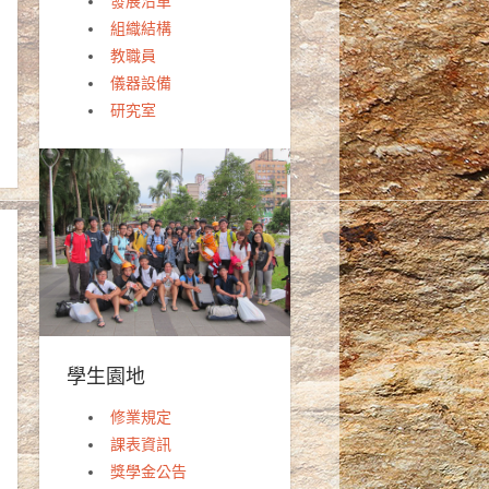
發展沿革
組織結構
教職員
儀器設備
研究室
學生園地
修業規定
課表資訊
獎學金公告