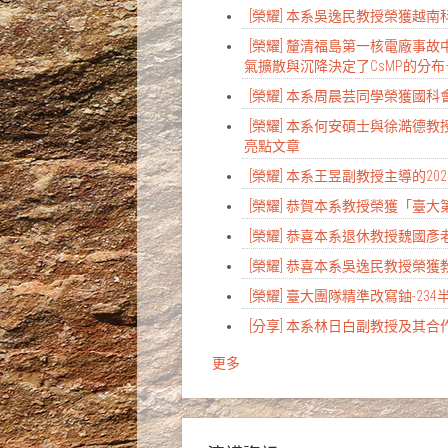
[榮耀] 本系吳逸民教授榮獲越
[榮耀] 釐清福島第一核電廠事故中
氣擴散與沉降決定了CsMP的分布
[榮耀] 本系周晨芸同學榮獲國
[榮耀] 本系何安碩士與徐澔德教授研究榮登Nat
亮點文章
[榮耀] 本系王昱副教授主導的
[榮耀] 恭賀本系教授榮獲「臺
[榮耀] 恭喜本系退休教授魏國
[榮耀] 恭喜本系吳逸民教授榮獲
[榮耀] 臺大團隊精準改寫鈾-2
[分享] 本系林日白副教授及其合
更多