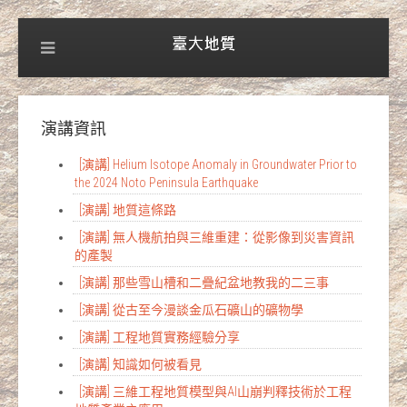
演講資訊
[演講] Helium Isotope Anomaly in Groundwater Prior to
the 2024 Noto Peninsula Earthquake
[演講] 地質這條路
[演講] 無人機航拍與三維重建：從影像到災害資訊
的產製
[演講] 那些雪山槽和二疊紀盆地教我的二三事
[演講] 從古至今漫談金瓜石礦山的礦物學
[演講] 工程地質實務經驗分享
[演講] 知識如何被看見
[演講] 三維工程地質模型與AI山崩判釋技術於工程