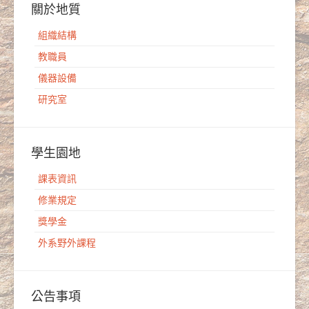
關於地質
組織結構
教職員
儀器設備
研究室
學生園地
課表資訊
修業規定
獎學金
外系野外課程
公告事項