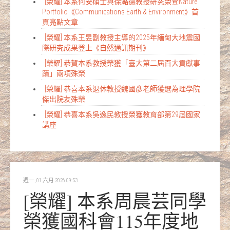
[榮耀] 本系何安碩士與徐澔德教授研究榮登Nature
Portfolio《Communications Earth & Environment》首
頁亮點文章
[榮耀] 本系王昱副教授主導的2025年緬甸大地震國
際研究成果登上《自然通訊期刊》
[榮耀] 恭賀本系教授榮獲「臺大第二屆百大貢獻事
蹟」兩項殊榮
[榮耀] 恭喜本系退休教授魏國彥老師獲選為理學院
傑出院友殊榮
[榮耀] 恭喜本系吳逸民教授榮獲教育部第29屆國家
講座
週一, 01 六月 2026 09:53
[榮耀] 本系周晨芸同學
榮獲國科會115年度地