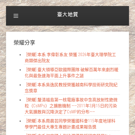
榮耀分享
[榮耀] 本系 李偉彰系友 榮獲 2026年臺大理學院工
商類傑出院友
[榮耀] 臺大領導亞歐國際團隊 破解百萬年來劇烈暖
化與最急速海平面上升事件之謎
[榮耀] 本系吳逸民教授榮獲越南科學技術研究院紀
念獎章
[榮耀] 釐清福島第一核電廠事故中含高放射性銫微
粒（CsMPs）之擴散機制 ——2011年3月15日的污染
大氣擴散與沉降決定了CsMP的分布——
[榮耀] 本系周晨芸同學榮獲國科會115年度地球科
學學門最佳大專生專題計畫成果報告獎