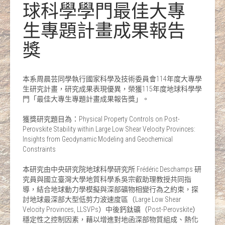
球科學學門最佳大專
生專題計畫成果報告
獎
本系周晨芸同學執行國家科學及技術委員會114年度大專學
生研究計畫，研究成果表現優異，榮獲115年度地球科學學
門「最佳大專生專題計畫成果報告獎」。
獲獎研究題目為：Physical Property Controls on Post-
Perovskite Stability within Large Low Shear Velocity Provinces:
Insights from Geodynamic Modeling and Geochemical
Constraints
本研究由中央研究院地球科學研究所 Frédéric Deschamps 研
究員與國立臺灣大學地質科學系吳宗叡助理教授共同指
導，結合地球動力學模擬與深部礦物相變行為之約束，探
討地球最深部大型低剪力波速度區（Large Low Shear
Velocity Provinces, LLSVPs）中後鈣鈦礦（Post-Perovskite）
穩定性之控制因素，藉以增進對地函深部物質組成、熱化