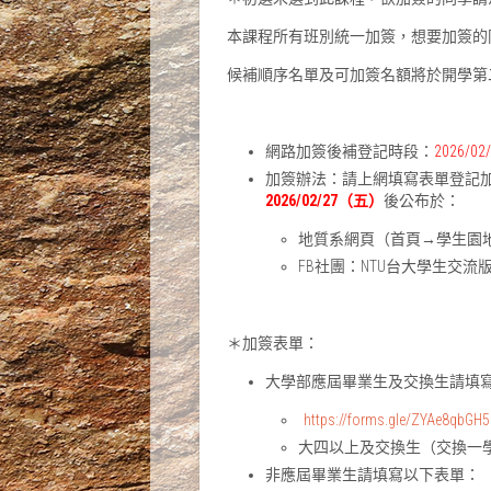
本課程所有班別統一加簽，想要加簽的
候補順序名單及可加簽名額將於開學第
網路加簽後補登記時段：
2026/
加簽辦法：請上網填寫表單登記
2026/02/27（五）
後公布於：
地質系網頁（首頁→學生園
FB社團：NTU台大學生交流
＊加簽表單：
大學部應屆畢業生及交換生請填
https://forms.gle/ZYAe8qbGH
大四以上及交換生（交換一
非應屆畢業生請填寫以下表單：