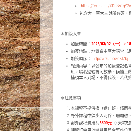
https://forms.gle/XDGBsTgY2c
包含大一至大三與所有碩、
＊加簽大會：
加簽時間：
2026/03/02（一），
加簽地點：地質系中庭大講堂（
加簽順序：
https://reurl.cc/oKlZbj
報到內容：以公布的加簽登記名
班，唱名過號視同放棄。候補上的
補須本人到場，不得代簽，若代
＊注意事項：
本課程不提供換（選）班，請同
野外課程中須步入河谷、珊瑚礁
野外課程費用共
6500元
（4天3夜
課程訂金用於遊覽車與合菜座位