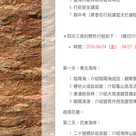
行前安全講習
期中考（將會在行前課當天於課
＊四天三夜的野外行程如下：（確切行
時間：
2026/04/24（五） - 04/2
第一天，東北海岸：
陰陽海：介紹陰陽海成因，觀察
梗枋火成岩岩脈：介紹龜山島及
東澳粉鳥林：介紹大南澳變質雜
朝陽漁港：介紹變質作用及變質
夜宿花蓮。
第二天，花東海岸：
二十號橋砂岩岩脈：介紹海岸山