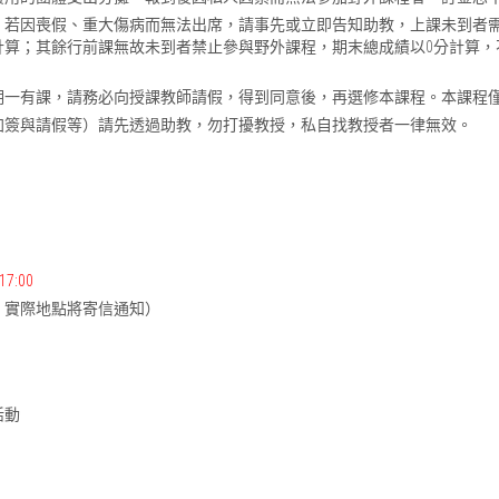
，若因喪假、重大傷病而無法出席，請事先或立即告知助教，上課未到者
計算；其餘行前課無故未到者禁止參與野外課程，期末總成績以0分計算
期一有課，請務必向授課教師請假，得到同意後，再選修本課程。本課程
加簽與請假等）請先透過助教，勿打擾教授，私自找教授者一律無效。
17:00
，實際地點將寄信通知）
活動