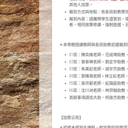
其他人加簽。
報到方式與地點：依各班助教寄
報到內容：請攜帶學生證簽到，填
者，視同放棄修課，強制退選，
＊本學期授課教師與各班助教初選報到
01班：陳奕維老師，范成堉助教
02班：曾泰琳老師，劉定宇助教
03班：朱美妃老師，胡宇杰助教
04班：郭陳澔老師 + 林立虹老
05班：吳宗叡老師，紀藹庭助教
06班：沈川洲老師，林羿融助教
其餘事項請找大助，柯俊杰助教
【加簽公告】
＊初選未選到此課程，欲加簽的同學請