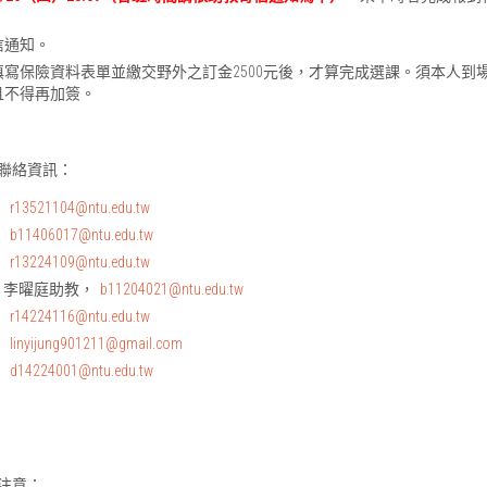
信通知。
寫保險資料表單並繳交野外之訂金2500元後，才算完成選課。須本人到
且不得再加簽。
聯絡資訊：
，
r13521104@ntu.edu.tw
，
b11406017@ntu.edu.tw
，
r13224109@ntu.edu.tw
師，李曜庭助教，
b11204021@ntu.edu.tw
，
r14224116@ntu.edu.tw
，
linyijung901211@gmail.com
，
d14224001@ntu.edu.tw
注意：