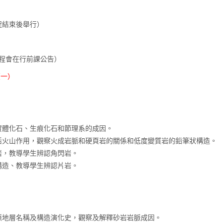
程結束後舉行）
程會在行前課公告）
7（一）
實體化石、生痕化石和節理系的成因。
活火山作用，觀察火成岩脈和硬頁岩的關係和低度變質岩的鉛筆狀構造。
岩，教導學生辨認角閃岩。
構造、教導學生辨認片岩。
脈地層名稱及構造演化史，觀察及解釋砂岩岩脈成因。