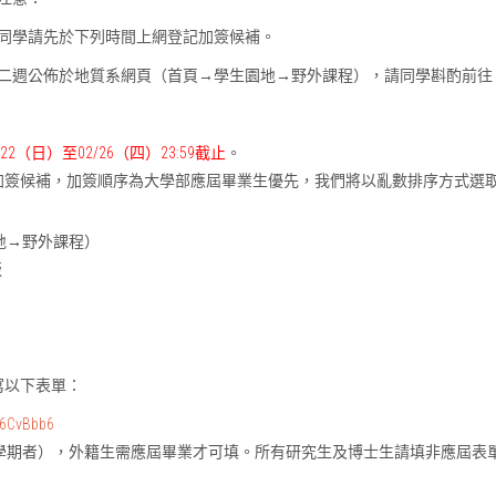
同學請先於下列時間上網登記加簽候補。
二週公佈於地質系網頁（首頁→學生園地→野外課程），請同學斟酌前往
02/22（日）至02/26（四）23:59截止
。
加簽候補，加簽順序為大學部應屆畢業生優先，我們將以亂數排序方式選
地→野外課程）
版
寫以下表單：
56CvBbb6
學期者），外籍生需應屆畢業才可填。所有研究生及博士生請填非應屆表