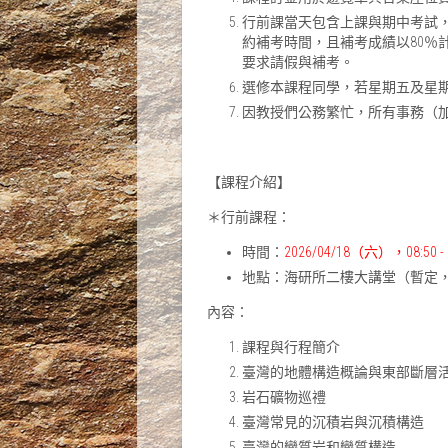
行前課當天包含上課與期中考試
約補考時間，且補考成績以80％
要求請假與補考。
選修本課程同學，若星期五及星
因教授們公務繁忙，所有事務（
【課程介紹】
＊行前課程：
時間：
2026/04/18（六），08:50 - 
地點：海研所二樓大講堂（暫定
內容：
課程與行程簡介
臺灣的地體構造概論與東部斷層
岩石礦物巡禮
臺灣常見的沉積岩與沉積構造
臺灣的變質岩和變質構造