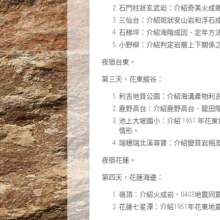
石門柱狀玄武岩：介紹奇美火成
三仙台：介紹斑狀安山岩和浮石
石梯坪：介紹海階成因、定年方
小野柳：介紹判定岩層上下關係
夜宿台東。
第三天，花東縱谷：
利吉地質公園：介紹海溝產物利
鹿野高台：介紹鹿野高台、龍田
池上大坡國小：介紹 1951 
情形。
瑞穗瑞北溪尋寶：介紹變質岩相
夜宿花蓮。
第四天，花蓮海邊：
嶺頂：介紹火成岩、0403地震同
花蓮七星潭：介紹1951年花東