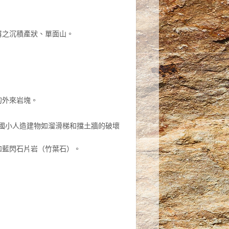
屑之沉積產狀、單面山。
的外來岩塊。
坡國小人造建物如溜滑梯和擋土牆的破壞
和藍閃石片岩（竹葉石）。