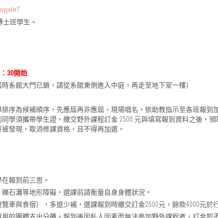
oyjxHr7
博士班學生。
18：30開始
屆時系館大門已鎖，請從系館東側進入中庭，再走至地下室一樓）
單排序為候補順序，先應屆再非應屆，現場唱名，依助教指示至各班報到
同學須攜帶學生證，繳交野外課程訂金 2500 元與填寫報到資料之後，
簽被發現，取消修課資格，且不得再加選。
學在報到前三思。
、礫石灘等地形障礙，選課前請衡量自身身體狀況。
遊覽車與食宿），多退少補，選課報到時繳交訂金2500元，餘款4000元
費用的團體支出分攤。報到後因私人因素而無法參加野外課程者，訂金恕