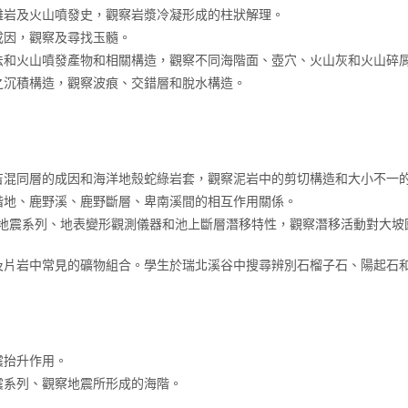
雜岩及火山噴發史，觀察岩漿冷凝形成的柱狀解理。
成因，觀察及尋找玉髓。
法和火山噴發產物和相關構造，觀察不同海階面、壺穴、火山灰和火山碎
之沉積構造，觀察波痕、交錯層和脫水構造。
吉混同層的成因和海洋地殼蛇綠岩套，觀察泥岩中的剪切構造和大小不一
階地、鹿野溪、鹿野斷層、卑南溪間的相互作用關係。
年花東地震系列、地表變形觀測儀器和池上斷層潛移特性，觀察潛移活動對大
及片岩中常見的礦物組合。學生於瑞北溪谷中搜尋辨別石榴子石、陽起石
震抬升作用。
地震系列、觀察地震所形成的海階。