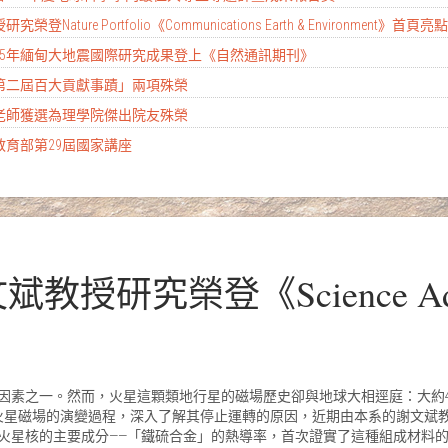
ture Portfolio《Communications Earth & Environment》首頁
2025年緬甸大地震國際研究成果登上《自然通訊期刊》
大第二屆百大貢獻事蹟」兩項殊榮
彥老師獲選為理學院傑出院友殊榮
教育部第29屆國家講座
斌教授研究榮登《Science Adv
因素之一。然而，火星這顆類地行星的磁場歷史卻與地球大相逕庭：大約
火星磁場的演變過程，深入了解其停止運轉的原因，近期由本系的謝文斌
火星核的主要成分——「鐵硫合金」的熱導率，首次證實了這種組成材料