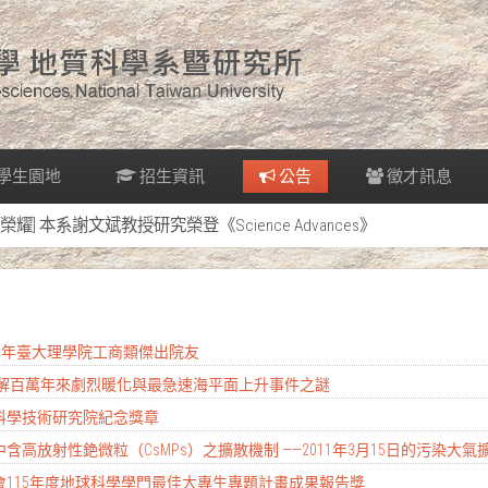
學生園地
招生資訊
公告
徵才訊息
[榮耀] 本系謝文斌教授研究榮登《Science Advances》
2026年臺大理學院工商類傑出院友
 破解百萬年來劇烈暖化與最急速海平面上升事件之謎
南科學技術研究院紀念獎章
含高放射性銫微粒（CsMPs）之擴散機制 ——2011年3月15日的污染大氣
科會115年度地球科學學門最佳大專生專題計畫成果報告獎