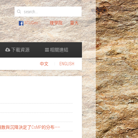
NTUGeo
理學院
臺大
下載資源
相關連結
中文
ENGLISH
擴散與沉降決定了CsMP的分布——