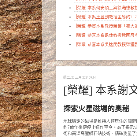
[榮耀] 本系何安碩士與徐澔德教授研究榮登Na
[榮耀] 本系王昱副教授主導的
[榮耀] 恭賀本系教授榮獲「臺
[榮耀] 恭喜本系退休教授魏國
[榮耀] 恭喜本系吳逸民教授榮獲
週二, 26 三月 2024 09:14
[榮耀] 本系謝文
探索火星磁場的奧秘
地球穩定的磁場是維持人類居住的關鍵
約7億年後便停止運作至今。為了揭示
術和高溫高壓鑽石砧技術，精確測量了