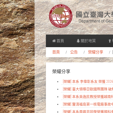
首頁
關於地質
首頁
公告
榮耀分享
榮耀分享
[榮耀] 本系 李偉彰系友 榮獲 
[榮耀] 臺大領導亞歐國際團隊
[榮耀] 本系吳逸民教授榮獲越
[榮耀] 釐清福島第一核電廠事故中
[榮耀] 本系周晨芸同學榮獲國