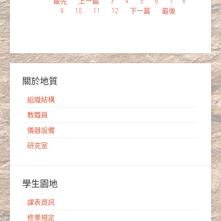
最先
上一篇
3
4
5
6
7
8
9
10
11
12
下一篇
最後
關於地質
組織結構
教職員
儀器設備
研究室
學生園地
課表資訊
修業規定