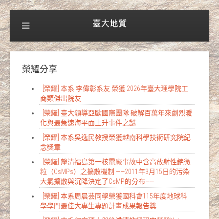
榮耀分享
[榮耀] 本系 李偉彰系友 榮獲 2026年臺大理學院工
商類傑出院友
[榮耀] 臺大領導亞歐國際團隊 破解百萬年來劇烈暖
化與最急速海平面上升事件之謎
[榮耀] 本系吳逸民教授榮獲越南科學技術研究院紀
念獎章
[榮耀] 釐清福島第一核電廠事故中含高放射性銫微
粒（CsMPs）之擴散機制 ——2011年3月15日的污染
大氣擴散與沉降決定了CsMP的分布——
[榮耀] 本系周晨芸同學榮獲國科會115年度地球科
學學門最佳大專生專題計畫成果報告獎