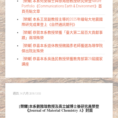
[榮耀] 本系何安碩士與徐澔德教授研究榮登Nature
Portfolio《Communications Earth & Environment》首
頁亮點文章
[榮耀] 本系王昱副教授主導的2025年緬甸大地震國
際研究成果登上《自然通訊期刊》
[榮耀] 恭賀本系教授榮獲「臺大第二屆百大貢獻事
蹟」兩項殊榮
[榮耀] 恭喜本系退休教授魏國彥老師獲選為理學院
傑出院友殊榮
[榮耀] 恭喜本系吳逸民教授榮獲教育部第29屆國家
講座
週四, 14 六月 2018 13:55
[榮耀]本系劉雅瑄教授及高立誠博士後研究員榮登
《Journal of Material Chemistry A》封面