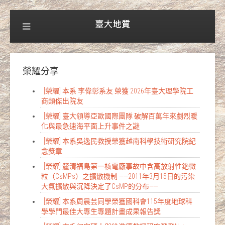
榮耀分享
[榮耀] 本系 李偉彰系友 榮獲 2026年臺大理學院工
商類傑出院友
[榮耀] 臺大領導亞歐國際團隊 破解百萬年來劇烈暖
化與最急速海平面上升事件之謎
[榮耀] 本系吳逸民教授榮獲越南科學技術研究院紀
念獎章
[榮耀] 釐清福島第一核電廠事故中含高放射性銫微
粒（CsMPs）之擴散機制 ——2011年3月15日的污染
大氣擴散與沉降決定了CsMP的分布——
[榮耀] 本系周晨芸同學榮獲國科會115年度地球科
學學門最佳大專生專題計畫成果報告獎