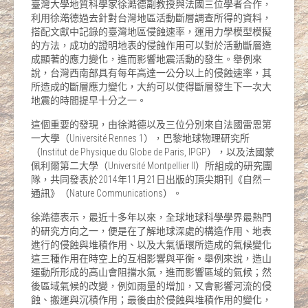
臺灣大學地質科學家徐澔德副教授與法國三位學者合作，
利用徐澔德過去針對台灣地區活動斷層調查所得的資料，
搭配文獻中記錄的臺灣地區侵蝕速率，運用力學模型模擬
的方法，成功的證明地表的侵蝕作用可以對於活動斷層造
成顯著的應力變化，進而影響地震活動的發生。舉例來
說，台灣西南部具有每年高達一公分以上的侵蝕速率，其
所造成的斷層應力變化，大約可以使得斷層發生下一次大
地震的時間提早十分之一。
這個重要的發現，由徐澔德以及三位分別來自法國雷恩第
一大學（Université Rennes 1），巴黎地球物理研究所
（Institut de Physique du Globe de Paris, IPGP），以及法國蒙
佩利爾第二大學（Université Montpellier II）所組成的研究團
隊，共同發表於2014年11月21日出版的頂尖期刊《自然－
通訊》（Nature Communications）。
徐澔德表示，最近十多年以來，全球地球科學學界最熱門
的研究方向之一，便是在了解地球深處的構造作用、地表
進行的侵蝕與堆積作用、以及大氣循環所造成的氣候變化
這三種作用在時空上的互相影響與平衡。舉例來說，造山
運動所形成的高山會阻擋水氣，進而影響區域的氣候；然
後區域氣候的改變，例如雨量的增加，又會影響河流的侵
蝕、搬運與沉積作用；最後由於侵蝕與堆積作用的變化，