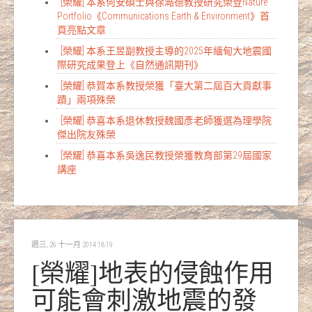
[榮耀] 本系何安碩士與徐澔德教授研究榮登Nature
Portfolio《Communications Earth & Environment》首
頁亮點文章
[榮耀] 本系王昱副教授主導的2025年緬甸大地震國
際研究成果登上《自然通訊期刊》
[榮耀] 恭賀本系教授榮獲「臺大第二屆百大貢獻事
蹟」兩項殊榮
[榮耀] 恭喜本系退休教授魏國彥老師獲選為理學院
傑出院友殊榮
[榮耀] 恭喜本系吳逸民教授榮獲教育部第29屆國家
講座
週三, 26 十一月 2014 18:19
[榮耀]地表的侵蝕作用
可能會刺激地震的發