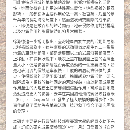
可能會造成區域的地形地貌改變，影響地質構造的活動
性，進而使得造山作用的特性產生變化。這些複雜的相互
影響，一般都認為主要作用於數十萬、數百萬、乃至於是
千萬年的長期時間尺度下，然而這次研究團隊的成果顯
示，即便是在數百年的短時間內，地表侵蝕作用對於構造
以及地震作用的影響依然能夠非常顯著。
徐澔德進一步說明指出，臺灣地區由於主要的活動斷層都
以逆衝斷層為主，這些斷層的活動類似於產生九二一集集
地震的車籠埔斷層，都是斷層面以上的岩層沿著斷層面向
上移動。在這種狀況下，地表上蓋在斷層面上面的岩層重
量大小，便是影響斷層是否再度活動的一個重要控制，若
是地表河流的侵蝕速率很快，上覆的岩層就會很快的減
少，使得斷層的活動阻礙降低，進而誘發地震活動。研究
團隊認為，相較於每年固定的河流侵蝕，由於颱風或暴雨
作用產生的大規模土石流等劇烈侵蝕作用，可能會對地震
活動造成更大的影響。去年在美國猶他州的賓漢峽谷銅礦
（Bingham Canyon Mine）發生了極大規模的崩塌事件，該
事件誘發了當地許多地震活動，這現象正符合了研究團隊
的發現。
本研究主要是在行政院科技部與臺灣大學的經費支助下完
成，詳細的研究成果請參閱2014年11月21日發表於《自然