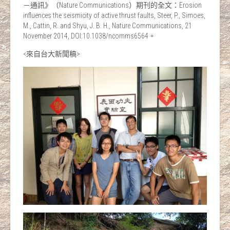
－通訊》（Nature Communications）期刊的全文：Erosion
influences the seismicity of active thrust faults, Steer, P., Simoes,
M., Cattin, R. and Shyu, J. B. H., Nature Communications, 21
November 2014, DOI:10.1038/ncomms6564。
<來自台大新聞稿>