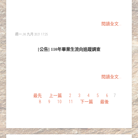
閱讀全文...
週一, 06 九月 2021 17:25
[公告] 110年畢業生流向追蹤調查
閱讀全文...
最先
上一篇
2
3
4
5
6
7
8
9
10
11
下一篇
最後