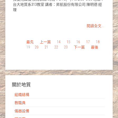
台大地質系313教室 講者：昇航股份有限公司 陳明德 經
理
閱讀全文...
最先
上一篇
14
15
16
17
18
19
20
21
22
23
下一篇
最後
關於地質
組織結構
教職員
儀器設備