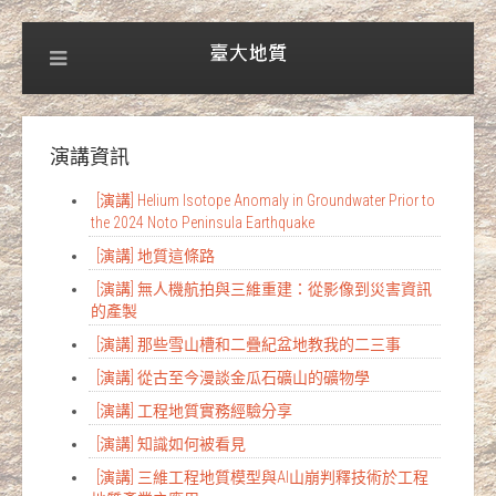
演講資訊
[演講] Helium Isotope Anomaly in Groundwater Prior to
the 2024 Noto Peninsula Earthquake
[演講] 地質這條路
[演講] 無人機航拍與三維重建：從影像到災害資訊
的產製
[演講] 那些雪山槽和二疊紀盆地教我的二三事
[演講] 從古至今漫談金瓜石礦山的礦物學
[演講] 工程地質實務經驗分享
[演講] 知識如何被看見
[演講] 三維工程地質模型與AI山崩判釋技術於工程