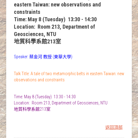
eastern Taiwan: new observations and
constraints
Time: May 8 (Tuesday) 13:30 - 14:30
Location: Room 213, Department of
Geosciences, NTU
地質科學系館213室
Speaker: 蔡金河 教授 (東華大學)
Talk Title: A tale of two metamorphic belts in eastern Taiwan: new
observations and constraints
Time: May 8 (Tuesday) 13:30 - 14:30
Location: Room 213, Department of Geosciences, NTU
地質科學系館213室
返回頂部