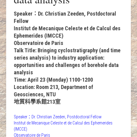
Speaker：Dr. Christian Zeeden, Postdoctoral
Fellow
Institut de Mecanique Celeste et de Calcul des
Ephemerides (IMCCE)
Observatoire de Paris
Talk Title: Bringing cyclostratigraphy (and time
series analysis) to industry application:
opportunities and challenges of borehole data
analysis
Time: April 23 (Monday) 1100-1200
Location: Room 213, Department of
Geosciences, NTU
地質科學系館213室
Speaker：Dr. Christian Zeeden, Postdoctoral Fellow
Institut de Mecanique Celeste et de Calcul des Ephemerides
(IMCCE)
Observatoire de Paris