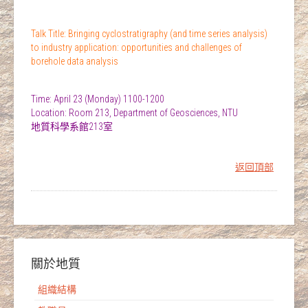
Talk Title: Bringing cyclostratigraphy (and time series analysis)
to industry application: opportunities and challenges of
borehole data analysis
Time: April 23 (Monday) 1100-1200
Location: Room 213, Department of Geosciences, NTU
地質科學系館213室
返回頂部
關於地質
組織結構