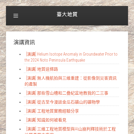
演講資訊
[演講] Helium Isotope Anomaly in Groundwater Prior to
the 2024 Noto Peninsula Earthquake
[演講] 地質這條路
[演講] 無人機航拍與三維重建：從影像到災害資訊
的產製
[演講] 那些雪山槽和二疊紀盆地教我的二三事
[演講] 從古至今漫談金瓜石礦山的礦物學
[演講] 工程地質實務經驗分享
[演講] 知識如何被看見
[演講] 三維工程地質模型與AI山崩判釋技術於工程