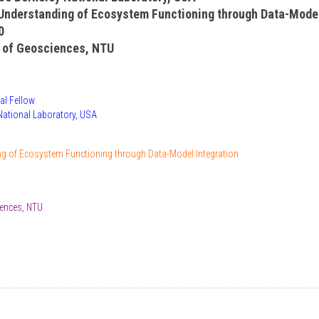
e Understanding of Ecosystem Functioning through Data-Model
0
 of Geosciences, NTU
al Fellow
 National Laboratory, USA
ding of Ecosystem Functioning through Data-Model Integration
ences, NTU