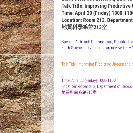
Talk Title: Improving Predictiv
Time: April 20 (Friday) 1000-110
Location: Room 213, Department
地質科學系館213室
Speaker：Dr. Anh Phuong Tran, Postdoctor
Earth Sciences Division, Lawrence Berkeley
Talk Title: Improving Predictive Understan
Time: April 20 (Friday) 1000-1100
Location: Room 213, Department of Geosci
地質科學系館213室