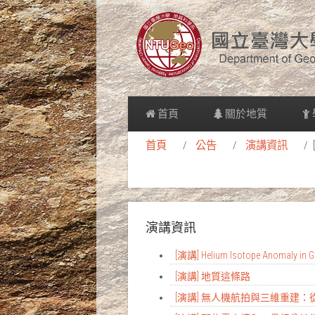
首頁
關於地質
首頁
公告
演講資訊
演講資訊
[演講] Helium Isotope Anomaly in Gr
[演講] 地質這條路
[演講] 無人機航拍與三維重建