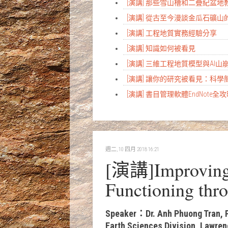
[演講] 那些雪山槽和二疊紀盆
[演講] 從古至今漫談金瓜石礦山
[演講] 工程地質實務經驗分享
[演講] 知識如何被看見
[演講] 三維工程地質模型與AI
[演講] 讓你的研究被看見：科
[演講] 書目管理軟體EndNote全
週二, 10 四月 2018 16:21
[演講]Improving 
Functioning thr
Speaker：Dr. Anh Phuong Tran, P
Earth Sciences Division, Lawren