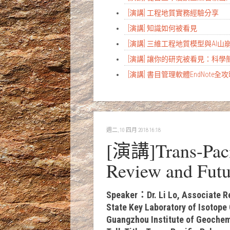
[演講] 工程地質實務經驗分享
[演講] 知識如何被看見
[演講] 三維工程地質模型與AI
[演講] 讓你的研究被看見：科
[演講] 書目管理軟體EndNote全
週二, 10 四月 2018 16:18
[演講]Trans-Pacif
Review and Futu
Speaker：Dr. Li Lo, Associate R
State Key Laboratory of Isotope
Guangzhou Institute of Geochem