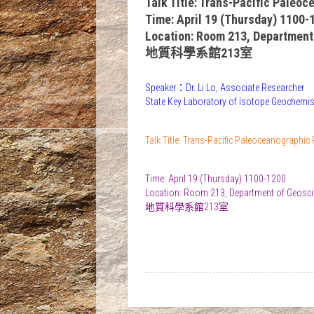
Talk Title: Trans-Pacific Paleo
Time: April 19 (Thursday) 1100-
Location: Room 213, Department
地質科學系館213室
Speaker：Dr. Li Lo, Associate Researcher
State Key Laboratory of Isotope Geochemis
Talk Title: Trans-Pacific Paleoceanographi
Time: April 19 (Thursday) 1100-1200
Location: Room 213, Department of Geosci
地質科學系館213室