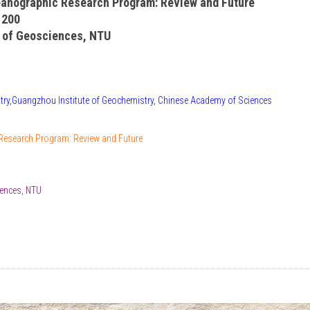
ceanographic Research Program: Review and Future
1200
 of Geosciences, NTU
try,Guangzhou Institute of Geochemistry, Chinese Academy of Sciences
c Research Program: Review and Future
ences, NTU