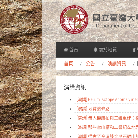
首頁
關於地質
首頁
公告
演講資訊
演講資訊
[演講] Helium Isotope Anomaly in Gr
[演講] 地質這條路
[演講] 無人機航拍與三維重建
[演講] 那些雪山槽和二疊紀盆
[演講] 從古至今漫談金瓜石礦山