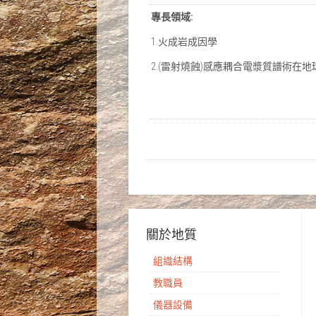
專長領域:
1.火成岩成因學
2.(雷射燒蝕)感應耦合電漿質譜術在
關於地質
組織結構
教職員
儀器設備