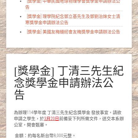
[獎學金] 中華民國地球物理學會獎學金申請辦法公
告
[獎學金] 理學院紀念鄧立基先生及鄧劉治妹女士清
寒獎學金申請辦法公告
[獎學金] 美國友梅縫紉會友梅獎學金申請辦法公告
[獎學金] 丁清三先生紀
念獎學金申請辦法公
告
為辦理114學年度 丁清三先生紀念獎學金 發放事宜，請欲
申請之學生，於
3
月
20
日
前備妥下列所需文件，送交本系辦
公室，開會甄審。
金額：約每名新台幣8,000元整。