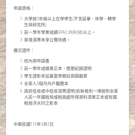
申請資格：
大學部2年級以上在學學生(不含延畢、休學、轉學
生與研究所)
前ㄧ學年學業成績GPA3.38(80分)以上。
家境清寒未享公費待遇。
繳交證件：
校內用申請書
前一學年成績單正本、獎懲紀錄證明
學生證影本加蓋當學期註冊圓戳章
全家人3個月內戶籍謄本
政府低收或中低收清寒證明(如無者則一律檢附全家
人前一年國稅局或稅捐處所得資料清單正本或有國
稅局浮水印之影本
中華民國115年3月2日