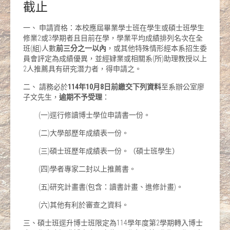
截止
一、 申請資格：本校應屆畢業學士班在學生或碩士班學生
修業2或3學期者且目前在學，學業平均成績排列名次在全
班(組)人數
前三分之一以內
，或其他特殊情形經本系招生委
員會評定為成績優異，並經肄業或相關系(所)助理教授以上
2人推薦具有研究潛力者，得申請之。
二、 請務必於
114年10月8日前繳交下列資料
至系辦公室廖
子文先生，
逾期不予受理
：
(一)逕行修讀博士學位申請書一份。
(二)大學部歷年成績表一份。
(三)碩士班歷年成績表一份。（碩士班學生）
(四)學者專家二封以上推薦書。
(五)研究計畫書(包含：讀書計畫、進修計畫)。
(六)其他有利於審查之資料。
三、碩士班逕升博士班限定為114學年度第2學期轉入博士