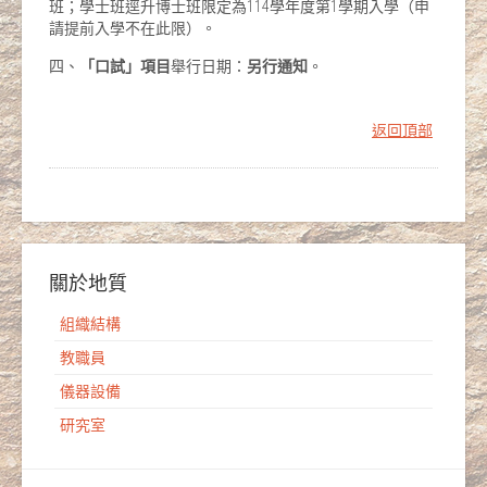
班；學士班逕升博士班限定為114學年度第1學期入學（申
請提前入學不在此限）。
四、
「口試」項目
舉行日期：
另行通知
。
返回頂部
關於地質
組織結構
教職員
儀器設備
研究室