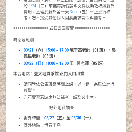
若因喪假、急病而無法出席，請事先告知助教，並
於
3/24
（二）前攜帶請假證明文件找助教補繳野外
費用，且需於野外第一天
3/27
（五）車上進行補
考，恕不接受其他個人因素要求請假與補考。
================= 岩石公園實習 =================
時間及班別：
03/21
（六）
15:00 ~ 17:00
陳于高老師（01 班）、吳
逸民老師（03 班）
03/22（日）10:00 ~ 12:00
王 昱老師（05 班）
集合地點：
臺大地質系館 正門入口川堂
請同學依公告班級時間上課，以「組」為單位進行
實習。
岩石實習若缺席無法補考，請務必出席。
================= 野外地質調查 =================
野外時間：
03/27
（五）至
03/30
（一）
野外地點：恆春半島