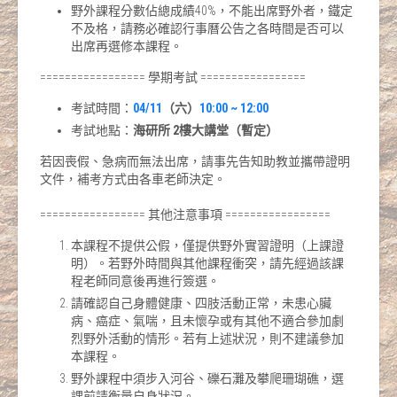
野外課程分數佔總成績40%，不能出席野外者，鐵定
不及格，請務必確認行事曆公告之各時間是否可以
出席再選修本課程。
================= 學期考試 =================
考試時間：
04/11
（六）
10:00 ~ 12:00
考試地點：
海研所 2樓大講堂（暫定）
若因喪假、急病而無法出席，請事先告知助教並攜帶證明
文件，補考方式由各車老師決定。
================= 其他注意事項 =================
本課程不提供公假，僅提供野外實習證明（上課證
明）。若野外時間與其他課程衝突，請先經過該課
程老師同意後再進行簽選。
請確認自己身體健康、四肢活動正常，未患心臟
病、癌症、氣喘，且未懷孕或有其他不適合參加劇
烈野外活動的情形。若有上述狀況，則不建議參加
本課程。
野外課程中須步入河谷、礫石灘及攀爬珊瑚礁，選
課前請衡量自身狀況。