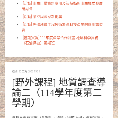
[活動] 山崩巨量資料應用及智慧動態山崩模式發展
研討會
[活動] 第22屆國家新創獎
[活動] 先進地震工程技術於高科技產業的應用講習
會
[暑期實習] 114年度產學合作計畫-地球科學實務
（石油探勘）暑期班
週四, 26 二月 2026 15:05
[野外課程] 地質調查導
論二（114學年度第二
學期）
課程重要行事曆（含報到、加簽、行前上課、岩石實習、