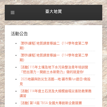
活動公告
[野外課程] 地質調查導論二（114學年度第二學
期）
[野外課程] 地質調查導論一（114學年度第二學
期）
[活動] 115年土壤及地下水污染整治青年培訓營
『挖出潛力，開創土水新勢力』徵的就是你!
2025地礦與防災生活圈―地 礦市集fun遊日•南投
見
[活動] 114年度土石流及大規模崩塌災害防救業務
講習
[活動] 第14屆 TBSA 全國大專創新企劃競賽