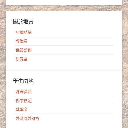
關於地質
組織結構
教職員
儀器設備
研究室
學生園地
課表資訊
修業規定
獎學金
外系野外課程