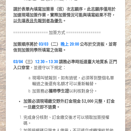
請於表單內填寫加簽車（班）次志願序，此志願序僅用於
加速現場加簽作業，實際加簽情況可能與填寫結果不符，
以先填表且先報到者為優先
。
================= 加簽方式 =================
加簽順序將於
03/03
（二）
晚上 20:00
公布於交流板，並寄
信到加簽同學所填寫之信箱。
03/04
（三）
12:30 ~ 13:30
請務必準時抵達臺大地質系 正門
入口穿堂
，並遵守以下規定：
現場叫號報到，如有過號，必須等到整個名單
輪過之後還有名額才可以重新輪替。
加簽務必
攜帶學生證
以利核對身分。
加簽必須現場繳交野外訂金現金 $2,000 元整，訂金
一旦繳交即不退費。
完成身分核對、訂金繳交後才可以領取加簽授權
碼。
加簽授權碼只限本人使用，不可遞交或轉讓給其他